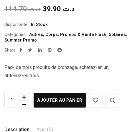
Le
Le
114.70
د.ت
39.90
د.ت
prix
prix
initial
actuel
Disponibilité:
In Stock
était :
est :
Catégories:
Autres
,
Corps
,
Promos & Vente Flash
,
Solaires
,
Summer Promo
د.ت 114.70.
د.ت 39.90.
Share:
Pack de trois produits de bronzage, achetez-en un,
obtenez-en trois
AJOUTER AU PANIER
Description
Avis (0)