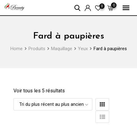
Skip
0
0
to
content
Fard à paupières
Home
Produits
Maquillage
Yeux
Fard à paupières
Voir tous les 5 résultats