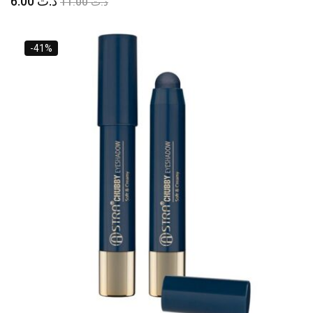
Le
Le
6.00
د.ت
11.00
د.ت
prix
prix
initial
actuel
était :
est :
-41%
د.ت 6.00.
د.ت 11.00.