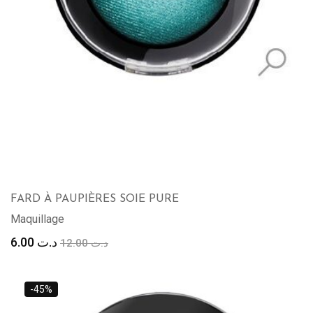
FARD À PAUPIÈRES SOIE PURE
Maquillage
Le
Le
6.00
د.ت
12.00
د.ت
prix
prix
initial
actuel
était :
est :
-45%
د.ت 6.00.
د.ت 12.00.