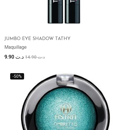
JUMBO EYE SHADOW TATHY
Maquillage
Le
Le
9.90
د.ت
14.90
د.ت
prix
prix
initial
actuel
était :
est :
-50%
د.ت 9.90.
د.ت 14.90.