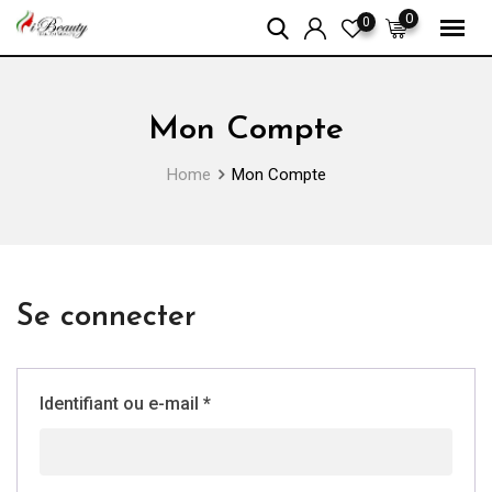
Skip
0
0
to
content
Mon Compte
Home
Mon Compte
Se connecter
Identifiant ou e-mail
*