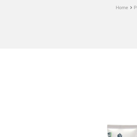
Home
P