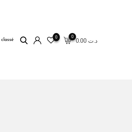
0
0
0.00
د.ت
classé