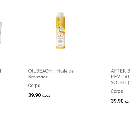
1
OILBEACH | Huile de
AFTER 
Bronzage
REVITA
SOLEIL)
Corps
Corps
39.90
د.ت
x
39.90
ت
uel
 :
د.ت 39.90.