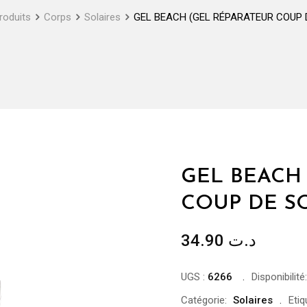
roduits
Corps
Solaires
GEL BEACH (GEL RÉPARATEUR COUP D
GEL BEACH
COUP DE SO
34.90
د.ت
UGS :
6266
Disponibilité:
Catégorie:
Solaires
Etiq