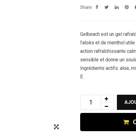
Share:
Gelbeach est un gel rafraî
l’aloès et de menthol util
action rafraîchissante calm
sensible et donne un sou
Ingrédients actifs: aloe, mi
E.
AJOU
C