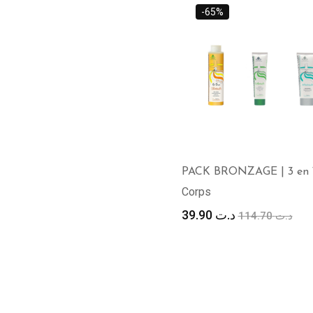
-65%
PACK BRONZAGE | 3 en 
Corps
Le
Le
39.90
د.ت
114.70
د.ت
prix
pri
initial
act
était :
est
د.ت 114.70.