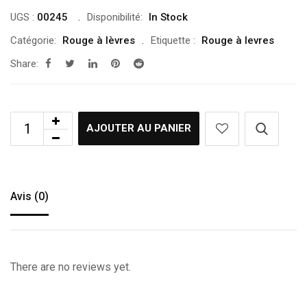
initial
actuel
UGS :
00245
Disponibilité:
In Stock
était :
est :
Catégorie:
Rouge à lèvres
Etiquette :
Rouge à levres
د.ت 9.00.
د.ت 18.00.
Share:
AJOUTER AU PANIER
Avis (0)
There are no reviews yet.