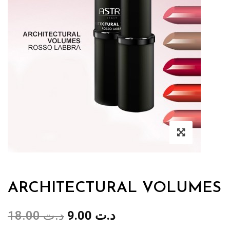
ARCHITECTURAL VOLUMES
Le
Le
18.00
د.ت
9.00
د.ت
prix
prix