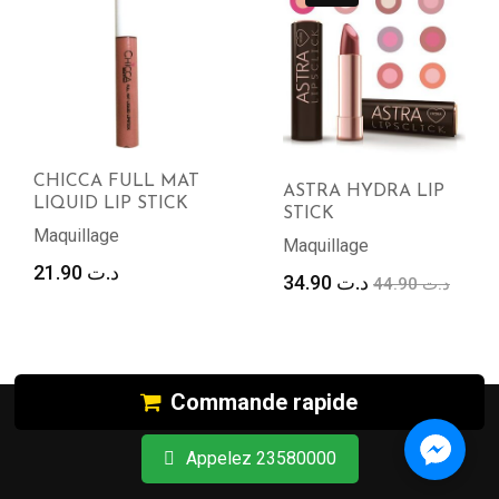
CHICCA FULL MAT
ASTRA HYDRA LIP
LIQUID LIP STICK
STICK
Maquillage
Maquillage
21.90
د.ت
Le
Le
34.90
د.ت
44.90
د.ت
prix
prix
initial
actu
était :
est :
د.ت 44.90.
Commande rapide
Appelez 23580000