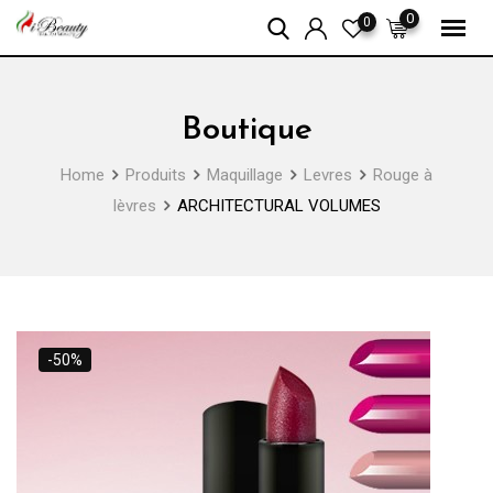
Skip
0
0
to
content
Boutique
Home
Produits
Maquillage
Levres
Rouge à
lèvres
ARCHITECTURAL VOLUMES
-50%