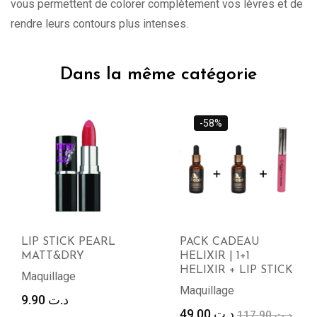
vous permettent de colorer complètement vos lèvres et de
rendre leurs contours plus intenses.
Dans la même catégorie
-58%
LIP STICK PEARL
PACK CADEAU
MATT&DRY
HELIXIR | 1+1
HELIXIR + LIP STICK
Maquillage
Maquillage
9.90
د.ت
Le
Le
49.00
د.ت
117.90
د.ت