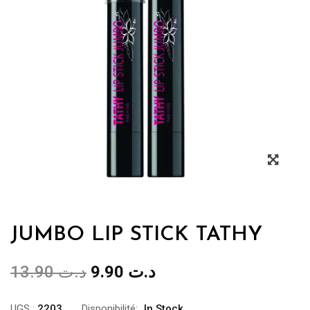
JUMBO LIP STICK TATHY
Le
Le
13.90
د.ت
9.90
د.ت
prix
prix
initial
actuel
UGS :
2203
Disponibilité:
In Stock