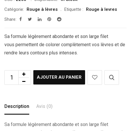
était :
est :
Catégorie:
Rouge à lèvres
Etiquette :
Rouge à levres
د.ت 9.90.
د.ت 13.90.
Share:
Sa formule légèrement abondante et son large filet
vous permettent de colorer complètement vos lèvres et de
rendre leurs contours plus intenses.
AJOUTER AU PANIER
Description
Avis (0)
Sa formule légèrement abondante et son large filet