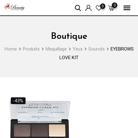
Skip
0
0
to
content
Boutique
Home
Produits
Maquillage
Yeux
Sourcils
EYEBROWS
LOVE KIT
-43%