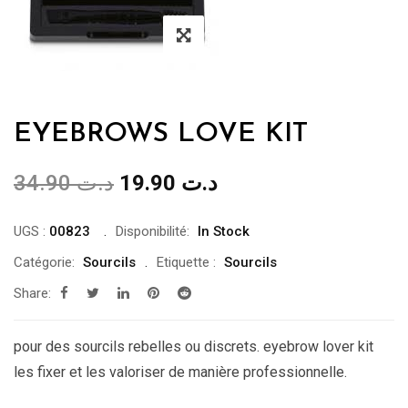
EYEBROWS LOVE KIT
Le
Le
34.90
د.ت
19.90
د.ت
prix
prix
initial
actuel
UGS :
00823
Disponibilité:
In Stock
était :
est :
Catégorie:
Sourcils
Etiquette :
Sourcils
د.ت 19.90.
د.ت 34.90.
Share:
pour des sourcils rebelles ou discrets. eyebrow lover kit
les fixer et les valoriser de manière professionnelle.