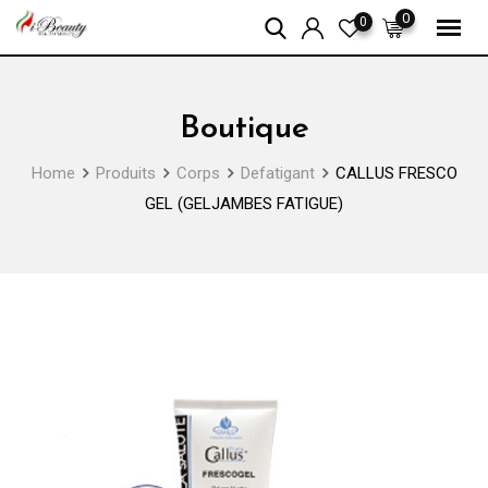
Skip
0
0
to
content
Boutique
Home
Produits
Corps
Defatigant
CALLUS FRESCO
GEL (GELJAMBES FATIGUE)