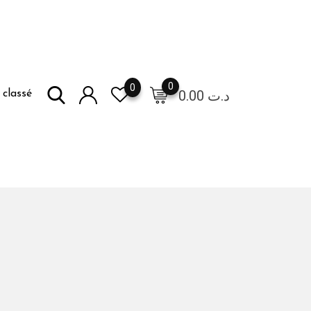
0
0
0.00
د.ت
classé