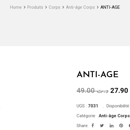
Home
Produits
Corps
Anti-âge Corps
ANTI-AGE
ANTI-AGE
Le
49.00
د.ت
27.90
prix
initial
UGS :
7031
Disponibilité:
était :
Catégorie:
Anti-âge Corps
Share: