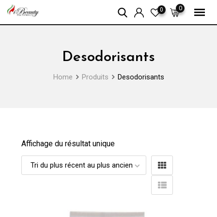
Skip
0
0
to
content
Desodorisants
Home
Produits
Desodorisants
Affichage du résultat unique