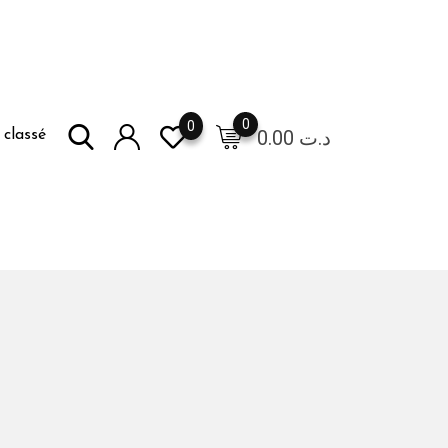
0
0
0.00
د.ت
classé